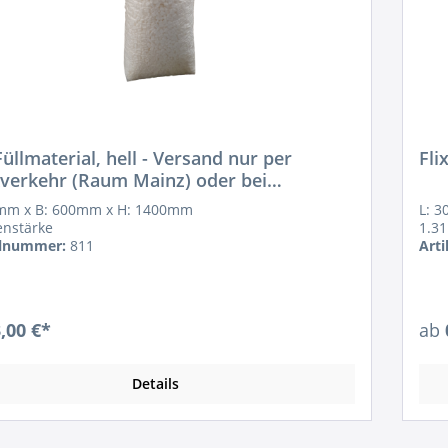
üllmaterial, hell - Versand nur per
Fli
verkehr (Raum Mainz) oder bei
lung!
0mm x B: 600mm x H: 1400mm
L: 
enstärke
1.31
elnummer:
811
Art
,00 €*
ab
Details