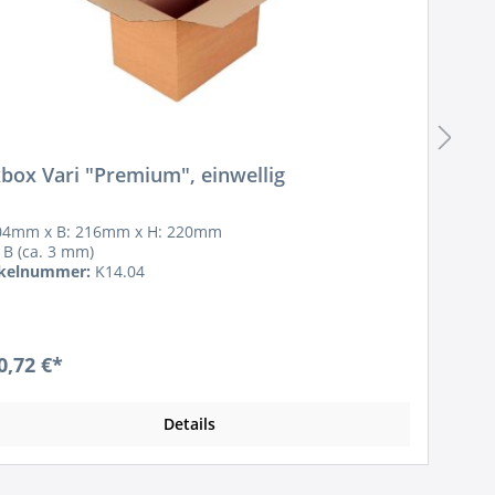
xbox Vari "Premium", einwellig
L
304mm x B: 216mm x H: 220mm
L
 B (ca. 3 mm)
1
ikelnummer:
K14.04
A
0,72 €*
a
Details