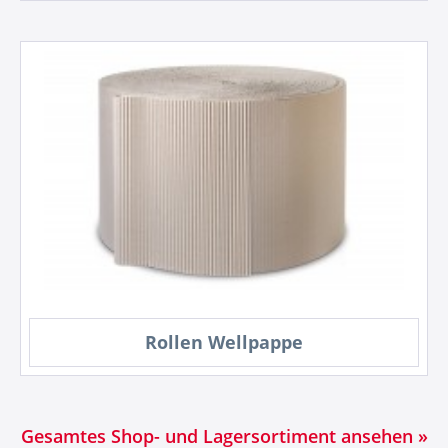
Rollen Wellpappe
Gesamtes Shop- und Lagersortiment ansehen »